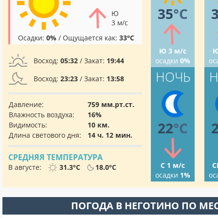
35
°C
Ю
3 м/с
Осадки:
0%
/ Ощущается как:
33°C
Ю 3 м/с
Ю
Восход:
05:32
/ Закат:
19:44
осадки
0%
ос
НОЧЬ
Н
Восход:
23:23
/ Закат:
13:58
Давление:
759 мм.рт.ст.
Влажность воздуха:
16%
22
°C
Видимость:
10 км.
Длина светового дня:
14 ч. 12 мин.
СРЕДНЯЯ ТЕМПЕРАТУРА
С 1 м/с
С
В августе:
31.3°C
18.0°C
осадки
1%
ос
ПОГОДА В НЕГОТИНО ПО М