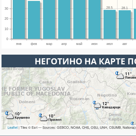
28.5
28.1
30
20
10
0
янв
фев
мар
апр
май
июн
июл
авг
НЕГОТИНО НА КАРТЕ 
Leaflet
| Tiles © Esri — Sources: GEBCO, NOAA, CHS, OSU, UNH, CSUMB, National 