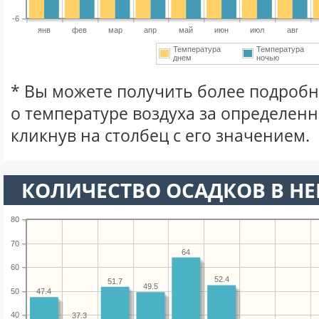
-6
янв
фев
мар
апр
май
июн
июл
авг
Температура
Температура
днем
ночью
* Вы можете получить более подро
о температуре воздуха за определен
кликнув на столбец с его значением.
КОЛИЧЕСТВО ОСАДКОВ В Н
80
70
64
60
52.4
51.7
49.5
50
47.4
40
37.3