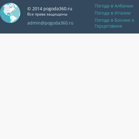
Погода в Албании
© 2014 pogoda360.ru
Погода в Италии
Все права защищены
Погода в Боснии и
admin@pogoda360.ru
Герцеговине