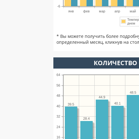
-6
янв
фев
мар
апр
май
Темпер
днем
* Вы можете получить более подробн
определенный месяц, кликнув на стол
КОЛИЧЕСТВО 
64
56
48.5
48
44.9
40.1
39.5
40
32
28.4
24
16