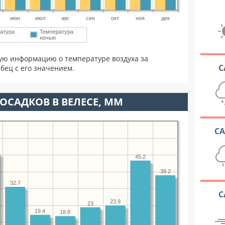
июн
июл
авг
сен
окт
ноя
дек
атура
Температура
ночью
ую информацию о температуре воздуха за
С
бец с его значением.
ОСАДКОВ В ВЕЛЕСЕ, ММ
С
45.2
38.2
32.7
С
23.9
23
19.4
18.8