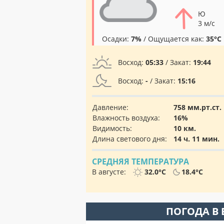
Ю
3 м/с
Осадки:
7%
/ Ощущается как:
35°C
Восход:
05:33
/ Закат:
19:44
Восход:
-
/ Закат:
15:16
Давление:
758 мм.рт.ст.
Влажность воздуха:
16%
Видимость:
10 км.
Длина светового дня:
14 ч. 11 мин.
СРЕДНЯЯ ТЕМПЕРАТУРА
В августе:
32.0°C
18.4°C
ПОГОДА В 