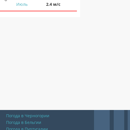
Июль
2.4 м/с
Погода в Черногории
Погода в Бельгии
Погода в Пуртугалии