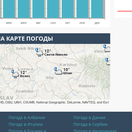
июн
июл
авг
сен
окт
ноя
дек
НА КАРТЕ ПОГОДЫ
HS, OSU, UNH, CSUMB, National Geographic, DeLorme, NAVTEQ, and Esri
Погода в Албании
Погода в Дании
Погода в Италии
Погода в Сербии
Погода в Боснии и
Погода в Ниделандах