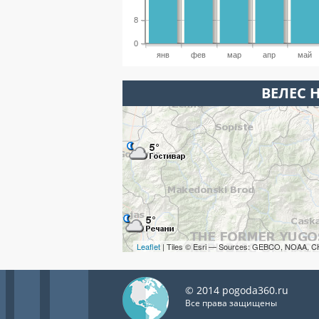
8
0
янв
фев
мар
апр
май
ВЕЛЕС 
Leaflet
| Tiles © Esri — Sources: GEBCO, NOAA, C
© 2014 pogoda360.ru
Все права защищены