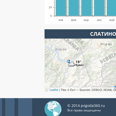
24
0
янв
фев
мар
апр
май
СЛАТИНО
Leaflet
| Tiles © Esri — Sources: GEBCO, NOAA, C
© 2014 pogoda360.ru
Все права защищены