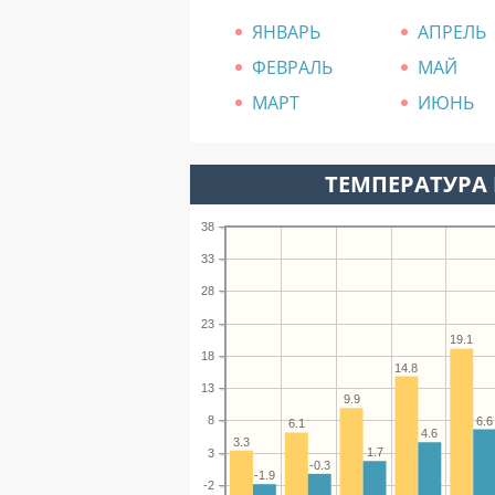
ЯНВАРЬ
АПРЕЛЬ
ФЕВРАЛЬ
МАЙ
МАРТ
ИЮНЬ
ТЕМПЕРАТУРА 
38
33
28
23
19.1
18
14.8
13
9.9
8
6.6
6.1
4.6
3.3
1.7
3
-0.3
-1.9
-2