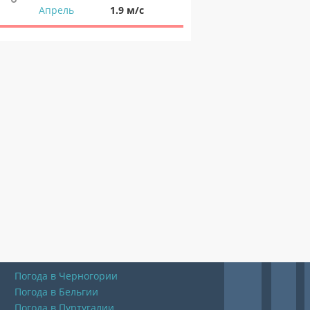
Апрель
1.9 м/с
Погода в Черногории
Погода в Бельгии
Погода в Пуртугалии