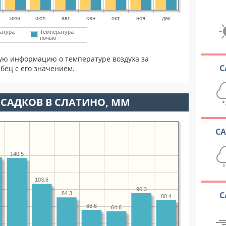
июн
июл
авг
сен
окт
ноя
дек
атура
Температура
ночью
ую информацию о температуре воздуха за
С
бец с его значением.
САДКОВ В СЛАТИНО, ММ
С
140.5
103.6
90.3
С
84.3
80.4
66.6
64.6