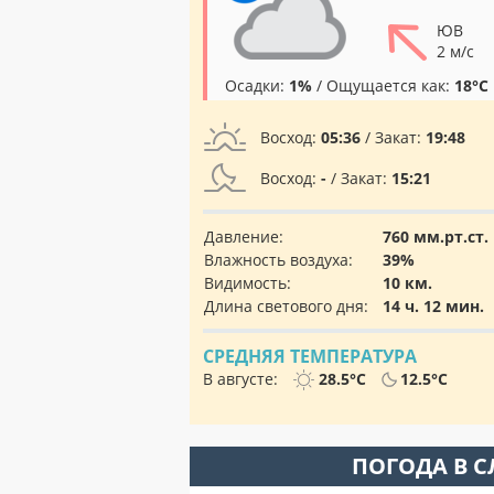
ЮВ
2 м/с
Осадки:
1%
/ Ощущается как:
18°C
Восход:
05:36
/ Закат:
19:48
Восход:
-
/ Закат:
15:21
Давление:
760 мм.рт.ст.
Влажность воздуха:
39%
Видимость:
10 км.
Длина светового дня:
14 ч. 12 мин.
СРЕДНЯЯ ТЕМПЕРАТУРА
В августе:
28.5°C
12.5°C
ПОГОДА В 