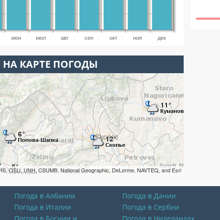
июн
июл
авг
сен
окт
ноя
дек
 НА КАРТЕ ПОГОДЫ
HS, OSU, UNH, CSUMB, National Geographic, DeLorme, NAVTEQ, and Esri
Погода в Албании
Погода в Дании
Погода в Италии
Погода в Сербии
Погода в Боснии и
Погода в Ниделандах