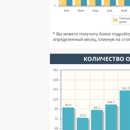
-7
янв
фев
мар
апр
май
Темпер
днем
* Вы можете получить более подробн
определенный месяц, кликнув на стол
КОЛИЧЕСТВО О
192
168
141.3
144
120
106.7
99.4
93.3
96
73.9
72
48