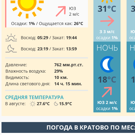
31
°C
ЮЗ
2 м/с
Осадки:
1%
/ Ощущается как:
26°C
З 3 м/с
Ю
Восход:
05:29
/ Закат:
19:44
осадки
1%
ос
НОЧЬ
Н
Восход:
23:19
/ Закат:
13:59
Давление:
762 мм.рт.ст.
Влажность воздуха:
29%
18
°C
Видимость:
10 км.
Длина светового дня:
14 ч. 15 мин.
СРЕДНЯЯ ТЕМПЕРАТУРА
ЮЗ 2 м/с
Ю
В августе:
27.6°C
15.9°C
осадки
1%
ос
ПОГОДА В КРАТОВО ПО МЕ