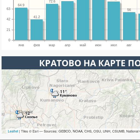
72.6
64.9
63
56
41.2
42
21
0
янв
фев
мар
апр
май
июн
июл
авг
КРАТОВО НА КАРТЕ П
Leaflet
| Tiles © Esri — Sources: GEBCO, NOAA, CHS, OSU, UNH, CSUMB, National 