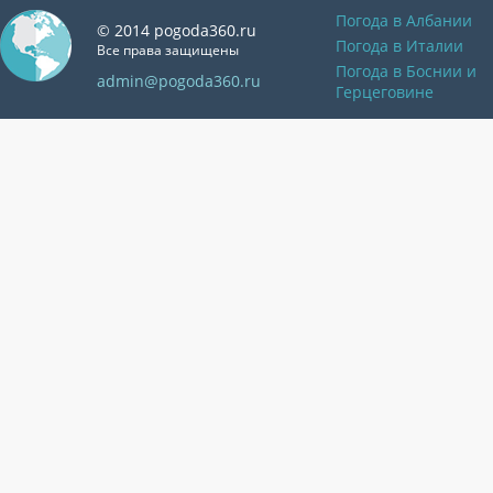
Погода в Албании
© 2014 pogoda360.ru
Погода в Италии
Все права защищены
Погода в Боснии и
admin@pogoda360.ru
Герцеговине