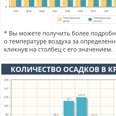
-8
янв
фев
мар
апр
май
июн
июл
авг
Температура
Температура
днем
ночью
* Вы можете получить более подро
о температуре воздуха за определен
кликнув на столбец с его значением.
КОЛИЧЕСТВО ОСАДКОВ В К
168
147
125.9
126
117
105
84
78.1
77.3