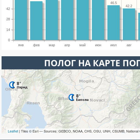
46.5
42.2
42
28
14
0
янв
фев
мар
апр
май
июн
июл
авг
ПОЛОГ НА КАРТЕ ПО
Leaflet
| Tiles © Esri — Sources: GEBCO, NOAA, CHS, OSU, UNH, CSUMB, National 