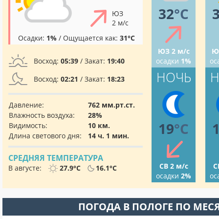
32
°C
ЮЗ
2 м/с
Осадки:
1%
/ Ощущается как:
31°C
ЮЗ 2 м/с
Ю
Восход:
05:39
/ Закат:
19:40
осадки
1%
ос
НОЧЬ
Н
Восход:
02:21
/ Закат:
18:23
Давление:
762 мм.рт.ст.
Влажность воздуха:
28%
19
°C
Видимость:
10 км.
Длина светового дня:
14 ч. 1 мин.
СРЕДНЯЯ ТЕМПЕРАТУРА
СВ 2 м/с
С
В августе:
27.9°C
16.1°C
осадки
2%
ос
ПОГОДА В ПОЛОГЕ ПО МЕС