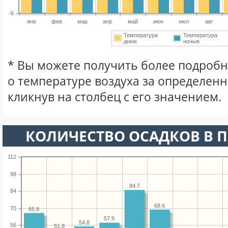
-6
янв
фев
мар
апр
май
июн
июл
авг
Температура
Температура
днем
ночью
* Вы можете получить более подро
о температуре воздуха за определен
кликнув на столбец с его значением.
КОЛИЧЕСТВО ОСАДКОВ В П
112
98
84.7
84
68.6
70
65.8
57.9
54.8
56
51.8