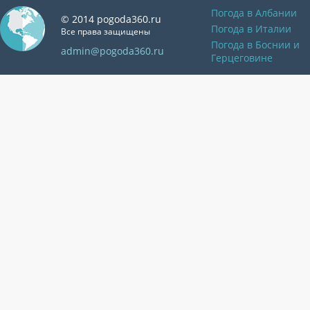
Погода в Албании
© 2014 pogoda360.ru
Погода в Италии
Все права защищены
Погода в Боснии и
admin@pogoda360.ru
Герцеговине