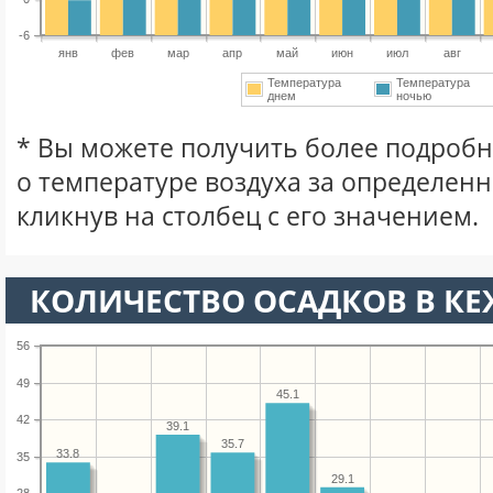
-6
янв
фев
мар
апр
май
июн
июл
авг
Температура
Температура
днем
ночью
* Вы можете получить более подро
о температуре воздуха за определен
кликнув на столбец с его значением.
КОЛИЧЕСТВО ОСАДКОВ В К
56
49
45.1
42
39.1
35.7
33.8
35
29.1