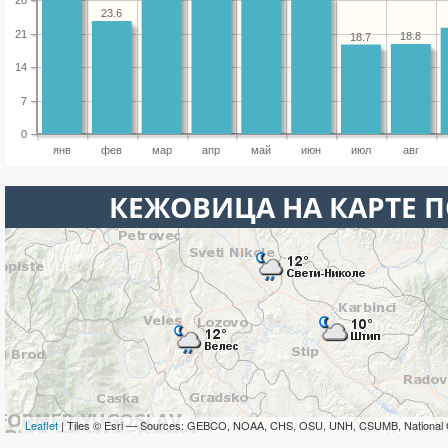
28
23.6
21
18.8
18.7
14
7
0
янв
фев
мар
апр
май
июн
июл
авг
КЕЖОВИЦА НА КАРТЕ 
Leaflet
| Tiles © Esri — Sources: GEBCO, NOAA, CHS, OSU, UNH, CSUMB, National 