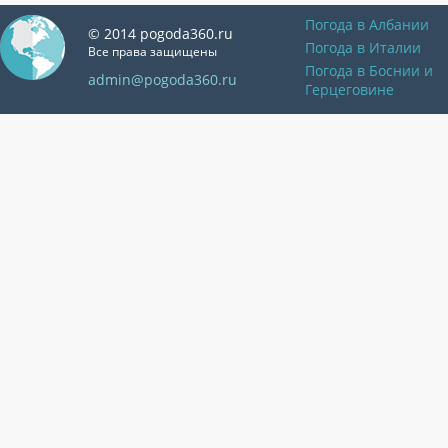
Погода в Албании
© 2014 pogoda360.ru
Погода в Италии
Все права защищены
Погода в Боснии и
admin@pogoda360.ru
Герцеговине