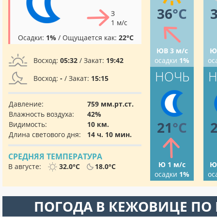
36
°C
З
1 м/с
Осадки:
1%
/ Ощущается как:
22°C
ЮВ 3 м/с
Ю
Восход:
05:32
/ Закат:
19:42
осадки
1%
ос
НОЧЬ
Н
Восход:
-
/ Закат:
15:15
Давление:
759 мм.рт.ст.
Влажность воздуха:
42%
21
°C
Видимость:
10 км.
Длина светового дня:
14 ч. 10 мин.
СРЕДНЯЯ ТЕМПЕРАТУРА
Ю 1 м/с
Ю
В августе:
32.0°C
18.0°C
осадки
1%
ос
ПОГОДА В КЕЖОВИЦЕ ПО