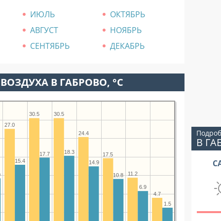
ИЮЛЬ
ОКТЯБРЬ
АВГУСТ
НОЯБРЬ
СЕНТЯБРЬ
ДЕКАБРЬ
ВОЗДУХА В ГАБРОВО, °C
30.5
30.5
27.0
Подроб
24.4
В ГА
18.3
17.7
17.5
15.4
С
14.9
11.2
0
10.8
6.9
4.7
1.5