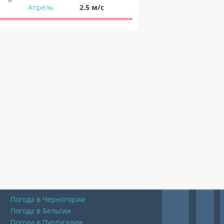
Апрель
2.5 м/с
Погода в Черногории
Погода в Бельгии
Погода в Пуртугалии