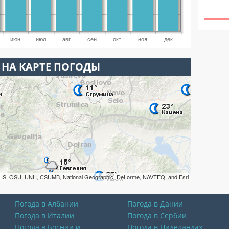
июн
июл
авг
сен
окт
ноя
дек
 НА КАРТЕ ПОГОДЫ
HS, OSU, UNH, CSUMB, National Geographic, DeLorme, NAVTEQ, and Esri
Погода в Албании
Погода в Дании
Погода в Италии
Погода в Сербии
Погода в Боснии и
Погода в Ниделандах