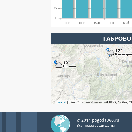
12
0
янв
фев
мар
апр
май
ГАБРОВО
Leaflet
| Tiles © Esri — Sources: GEBCO, NOAA, C
© 2014 pogoda360.ru
Все права защищены