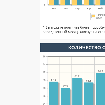
-6
янв
фев
мар
апр
май
Темпер
днем
* Вы можете получить более подробн
определенный месяц, кликнув на стол
КОЛИЧЕСТВО О
96
84
70.5
72
63.2
57.6
60
56.3
47.5
48
36
24