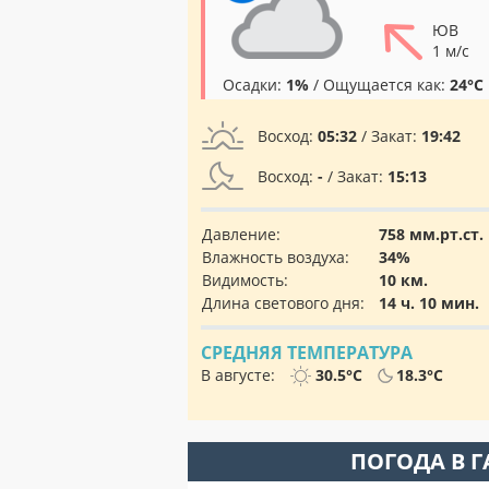
ЮВ
1 м/с
Осадки:
1%
/ Ощущается как:
24°C
Восход:
05:32
/ Закат:
19:42
Восход:
-
/ Закат:
15:13
Давление:
758 мм.рт.ст.
Влажность воздуха:
34%
Видимость:
10 км.
Длина светового дня:
14 ч. 10 мин.
СРЕДНЯЯ ТЕМПЕРАТУРА
В августе:
30.5°C
18.3°C
ПОГОДА В 