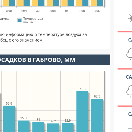
июн
июл
авг
сен
окт
ноя
дек
атура
Температура
ночью
ую информацию о температуре воздуха за
С
бец с его значением.
САДКОВ В ГАБРОВО, ММ
С
71.3
62.3
53.8
С
35.8
34
32.9
32.2