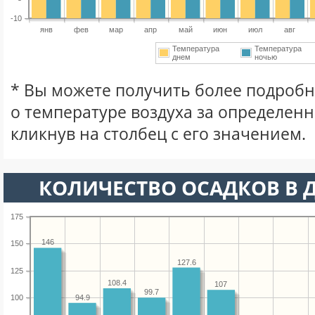
-10
янв
фев
мар
апр
май
июн
июл
авг
Температура
Температура
днем
ночью
* Вы можете получить более подро
о температуре воздуха за определен
кликнув на столбец с его значением.
КОЛИЧЕСТВО ОСАДКОВ В Д
175
146
150
127.6
125
108.4
107
99.7
94.9
100