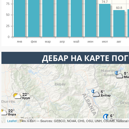
74.7
75
60.8
50
25
0
янв
фев
мар
апр
май
июн
июл
авг
ДЕБАР НА КАРТЕ ПО
Leaflet
| Tiles © Esri — Sources: GEBCO, NOAA, CHS, OSU, UNH, CSUMB, National 