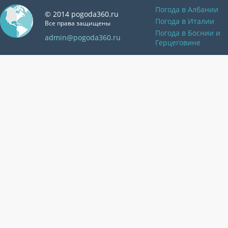
Погода в Албании
© 2014 pogoda360.ru
Погода в Италии
Все права защищены
Погода в Боснии и
admin@pogoda360.ru
Герцеговине