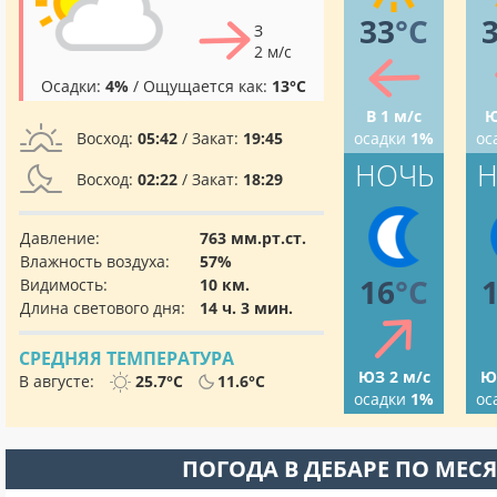
33
°C
З
2 м/с
Осадки:
4%
/ Ощущается как:
13°C
В 1 м/с
Ю
Восход:
05:42
/ Закат:
19:45
осадки
1%
ос
НОЧЬ
Н
Восход:
02:22
/ Закат:
18:29
Давление:
763 мм.рт.ст.
Влажность воздуха:
57%
16
°C
Видимость:
10 км.
Длина светового дня:
14 ч. 3 мин.
СРЕДНЯЯ ТЕМПЕРАТУРА
ЮЗ 2 м/с
Ю
В августе:
25.7°C
11.6°C
осадки
1%
ос
ПОГОДА В ДЕБАРЕ ПО МЕС