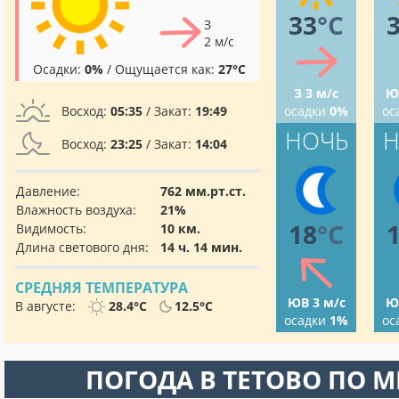
33
°C
З
2 м/с
Осадки:
0%
/ Ощущается как:
27°C
З 3 м/с
Ю
Восход:
05:35
/ Закат:
19:49
осадки
0%
ос
НОЧЬ
Н
Восход:
23:25
/ Закат:
14:04
Давление:
762 мм.рт.ст.
Влажность воздуха:
21%
18
°C
Видимость:
10 км.
Длина светового дня:
14 ч. 14 мин.
СРЕДНЯЯ ТЕМПЕРАТУРА
ЮВ 3 м/с
Ю
В августе:
28.4°C
12.5°C
осадки
1%
ос
ПОГОДА В ТЕТОВО ПО 