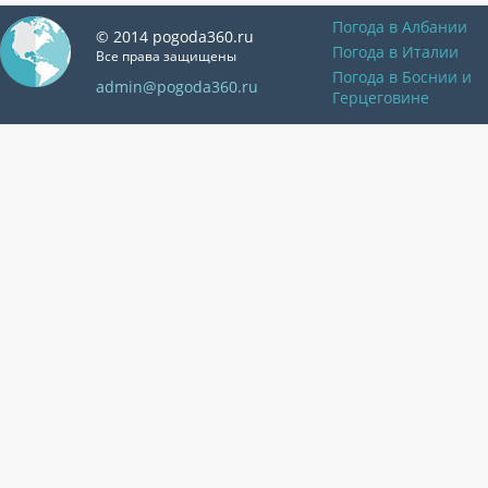
Погода в Албании
© 2014 pogoda360.ru
Погода в Италии
Все права защищены
Погода в Боснии и
admin@pogoda360.ru
Герцеговине