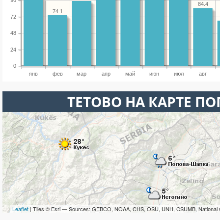
96
84.4
74.1
72
48
24
0
янв
фев
мар
апр
май
июн
июл
авг
ТЕТОВО НА КАРТЕ П
Leaflet
| Tiles © Esri — Sources: GEBCO, NOAA, CHS, OSU, UNH, CSUMB, National 