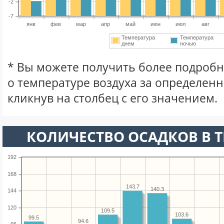
-2
-7
янв
фев
мар
апр
май
июн
июл
авг
Температура
Температура
днем
ночью
* Вы можете получить более подро
о температуре воздуха за определен
кликнув на столбец с его значением.
КОЛИЧЕСТВО ОСАДКОВ В Т
192
168
143.7
140.3
144
120
109.5
103.6
99.5
94.6