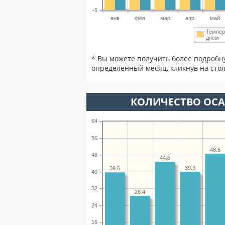
-6
янв
фев
мар
апр
май
Темпер
днем
* Вы можете получить более подробн
определенный месяц, кликнув на стол
КОЛИЧЕСТВО ОСА
64
56
48.5
48
44.6
39.9
39.6
40
32
28.4
24
16