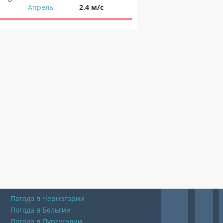
Апрель
2.4 м/с
Погода в Черногории
Погода в Бельгии
Погода в Пуртугалии