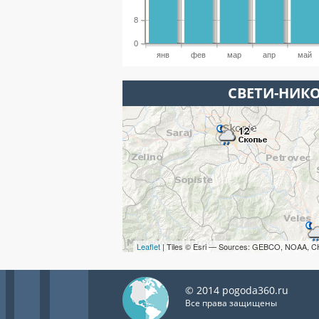
8
0
янв
фев
мар
апр
май
СВЕТИ-НИКО
Leaflet
| Tiles © Esri — Sources: GEBCO, NOAA, C
© 2014 pogoda360.ru
Все права защищены