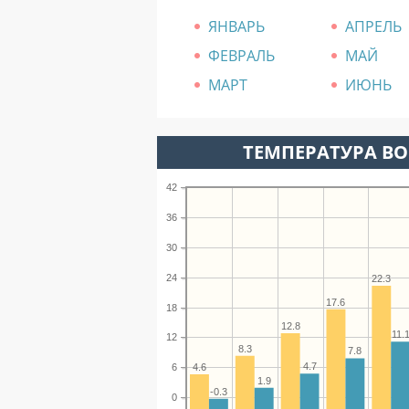
ЯНВАРЬ
АПРЕЛЬ
ФЕВРАЛЬ
МАЙ
МАРТ
ИЮНЬ
ТЕМПЕРАТУРА ВО
42
36
30
24
22.3
17.6
18
12.8
11.
12
8.3
7.8
4.7
4.6
6
1.9
-0.3
0