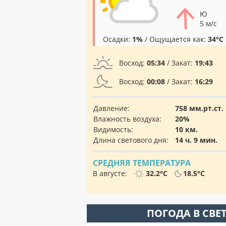
Ю
5 м/с
Осадки:
1%
/ Ощущается как:
34°C
Восход:
05:34
/ Закат:
19:43
Восход:
00:08
/ Закат:
16:29
Давление:
758 мм.рт.ст.
Влажность воздуха:
20%
Видимость:
10 км.
Длина светового дня:
14 ч. 9 мин.
СРЕДНЯЯ ТЕМПЕРАТУРА
В августе:
32.2°C
18.5°C
ПОГОДА В СВЕ