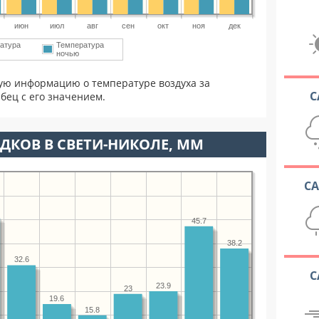
июн
июл
авг
сен
окт
ноя
дек
атура
Температура
ночью
ую информацию о температуре воздуха за
С
бец с его значением.
ДКОВ В СВЕТИ-НИКОЛЕ, ММ
С
45.7
38.2
32.6
С
23.9
23
19.6
15.8