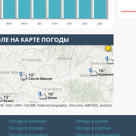
июн
июл
авг
сен
окт
ноя
дек
ЛЕ НА КАРТЕ ПОГОДЫ
HS, OSU, UNH, CSUMB, National Geographic, DeLorme, NAVTEQ, and Esri
Погода в Албании
Погода в Дании
Погода в Италии
Погода в Сербии
Погода в Боснии и
Погода в Ниделандах